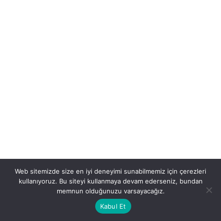
unterhaltsame Abwechslung und die Chance auf
attraktive Sofortgewinne, wenn Dicha dir hold ist auch.
Du kannst individuelle Einzahlungs-, Verlust- oder
Sitzungslimits festlegen, um dein Spielverhalten besser
zu überwachen. Außerdem stehen Features wie
Selbstausschluss oder eine temporäre Spielpause zur
Verfügung, drops du eine Auszeit brauchst. Diese
Einstellungen findest du within deinem Spielerkonto
junge dem Bereich „Verantwortungsvolles Spielen“. Die
Nutzung von Kryptowährungen bietet den Vorteil, dass
keine Bank- oder aber Kreditkartendaten erforderlich
sind – du benötigst lediglich ein Krypto-Wallet und die
entsprechende Empfangsadresse von Stonevegas.
Web sitemizde size en iyi deneyimi sunabilmemiz için çerezleri
kullanıyoruz. Bu siteyi kullanmaya devam ederseniz, bundan
“stonevegas Casino
memnun olduğunuzu varsayacağız.
Kabul Et