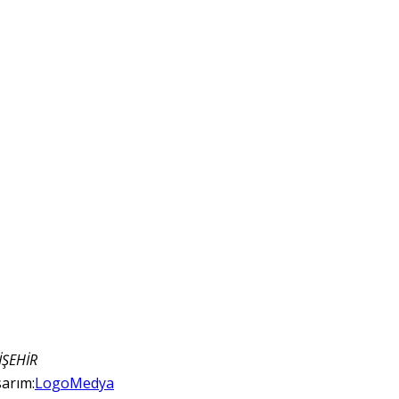
İŞEHİR
sarım:
LogoMedya