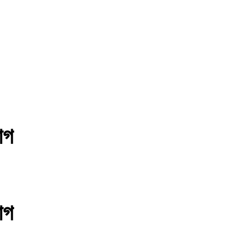
োগ
োগ