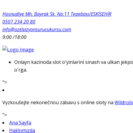
Hoşnudiye Mh. Bayrak Sk. No:11 Tepebaşı/ESKİŞEHİR
0507 234 20 80
info@ozelvizyonsurucukursu.com
9:00 /18:00
Onlayn kazinoda slot o'yinlarini sinash va ulkan jekpot
o'rga.
">
Vyzkoušejte nekonečnou zábavu s online sloty na
Wildrob
">
Ana Sayfa
Hakkımızda