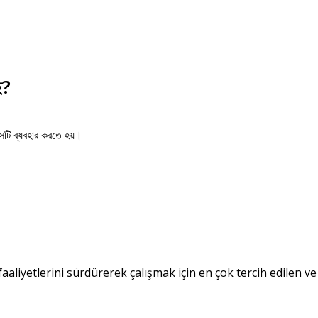
ে?
নাসটি ব্যবহার করতে হয়।
aaliyetlerini sürdürerek çalışmak için en çok tercih edilen ve e