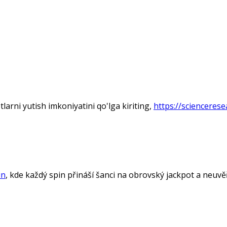
larni yutish imkoniyatini qo'lga kiriting,
https://sciencerese
in
, kde každý spin přináší šanci na obrovský jackpot a neuvěř