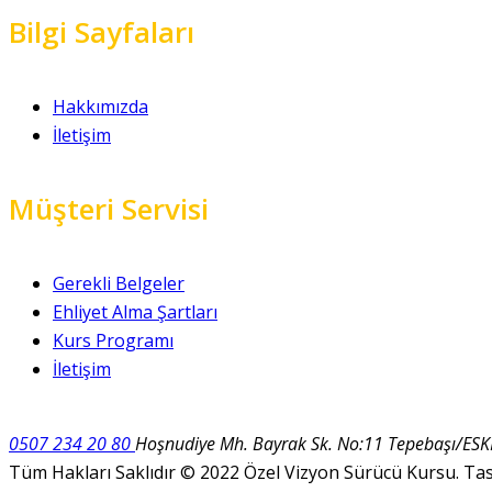
Bilgi Sayfaları
Hakkımızda
İletişim
Müşteri Servisi
Gerekli Belgeler
Ehliyet Alma Şartları
Kurs Programı
İletişim
0507 234 20 80
Hoşnudiye Mh. Bayrak Sk. No:11 Tepebaşı/ESK
Tüm Hakları Saklıdır © 2022 Özel Vizyon Sürücü Kursu. Ta