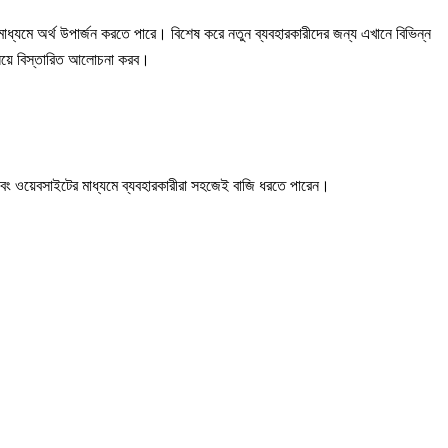
্যমে অর্থ উপার্জন করতে পারে। বিশেষ করে নতুন ব্যবহারকারীদের জন্য এখানে বিভিন্ন
নিয়ে বিস্তারিত আলোচনা করব।
বং ওয়েবসাইটের মাধ্যমে ব্যবহারকারীরা সহজেই বাজি ধরতে পারেন।