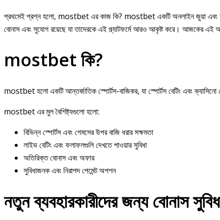
প্রথমেই প্রশ্ন হলো, mostbet এর কাজ কি? mostbet একটি অনলাইন জুয়া এবং বাজির প্ল
বোনাস এবং সুযোগ রয়েছে যা তাদেরকে এই প্ল্যাটফর্মে আরও আকৃষ্ট করে। আজকের এই 
mostbet কি?
mostbet হলো একটি আন্তর্জাতিক স্পোর্টস-বাজিকর, যা স্পোর্টস বেটিং এবং ক্যাসিনো গ
mostbet এর মুল বৈশিষ্ট্যগুলো হলো:
বিভিন্ন স্পোর্টস এবং গেমসের উপর বাজি ধরার সক্ষমতা
লাইভ বেটিং এবং ফলাফলগুলি দেখতে পাওয়ার সুবিধা
অতিরিক্ত বোনাস এবং অফার
সুবিধাজনক এবং নিরাপদ পেমেন্ট অপশন
নতুন ব্যবহারকারীদের জন্য বোনাস সুবিধ