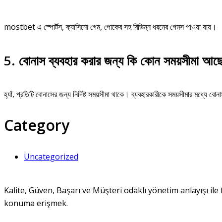
mostbet এ স্পোর্টস, ক্যাসিনো গেম, পোকের সহ বিভিন্ন ধরনের গেমস পাওয়া যায়।
5. বোনাস ব্যবহার করার জন্য কি কোন সময়সীমা আছ
হ্যাঁ, প্রতিটি বোনাসের জন্য নির্দিষ্ট সময়সীমা থাকে। ব্যবহারকারীকে সময়সীমার মধ্যে বো
Category
Uncategorized
Kalite, Güven, Başarı ve Müşteri odaklı yönetim anlayışı ile f
konuma erişmek.