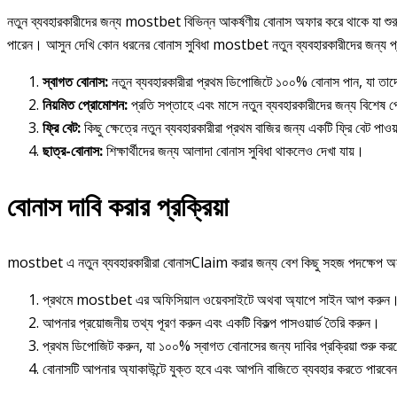
নতুন ব্যবহারকারীদের জন্য mostbet বিভিন্ন আকর্ষণীয় বোনাস অফার করে থাকে যা শুরু
পারেন। আসুন দেখি কোন ধরনের বোনাস সুবিধা mostbet নতুন ব্যবহারকারীদের জন্য প্
স্বাগত বোনাস:
নতুন ব্যবহারকারীরা প্রথম ডিপোজিটে ১০০% বোনাস পান, যা তাদ
নিয়মিত প্রোমোশন:
প্রতি সপ্তাহে এবং মাসে নতুন ব্যবহারকারীদের জন্য বিশেষ
ফ্রি বেট:
কিছু ক্ষেত্রে নতুন ব্যবহারকারীরা প্রথম বাজির জন্য একটি ফ্রি বেট পা
ছাত্র-বোনাস:
শিক্ষার্থীদের জন্য আলাদা বোনাস সুবিধা থাকলেও দেখা যায়।
বোনাস দাবি করার প্রক্রিয়া
mostbet এ নতুন ব্যবহারকারীরা বোনাসClaim করার জন্য বেশ কিছু সহজ পদক্ষেপ অনু
প্রথমে mostbet এর অফিসিয়াল ওয়েবসাইটে অথবা অ্যাপে সাইন আপ করুন
আপনার প্রয়োজনীয় তথ্য পূরণ করুন এবং একটি বিকল্প পাসওয়ার্ড তৈরি করুন।
প্রথম ডিপোজিট করুন, যা ১০০% স্বাগত বোনাসের জন্য দাবির প্রক্রিয়া শুরু ক
বোনাসটি আপনার অ্যাকাউন্টে যুক্ত হবে এবং আপনি বাজিতে ব্যবহার করতে পারবে