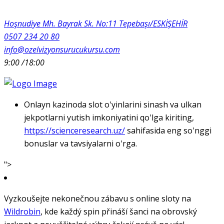
Hoşnudiye Mh. Bayrak Sk. No:11 Tepebaşı/ESKİŞEHİR
0507 234 20 80
info@ozelvizyonsurucukursu.com
9:00 /18:00
Onlayn kazinoda slot o'yinlarini sinash va ulkan
jekpotlarni yutish imkoniyatini qo'lga kiriting,
https://scienceresearch.uz/
sahifasida eng so'nggi
bonuslar va tavsiyalarni o'rga.
">
Vyzkoušejte nekonečnou zábavu s online sloty na
Wildrobin
, kde každý spin přináší šanci na obrovský