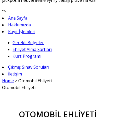
jackpot a neuvěřitelné výhry čekají právě na vás!
">
Ana Sayfa
Hakkımızda
Kayıt İşlemleri
Gerekli Belgeler
Ehliyet Alma Şartları
Kurs Programı
Çıkmış Sınav Soruları
İletişim
Home
>
Otomobil Ehliyeti
Otomobil Ehliyeti
OTOMOBİL EHLİYETİ