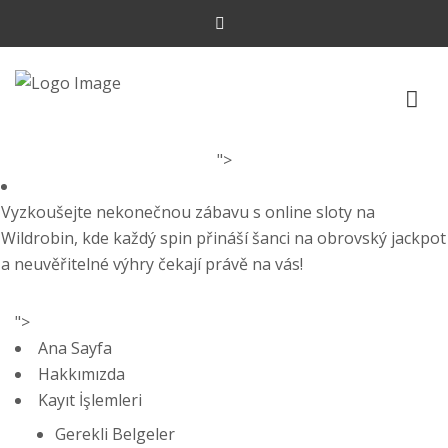
">
ONLAYN KAZINODA SLOT O'YINLARINI SINASH VA
Vyzkoušejte nekonečnou zábavu s online sloty na
ULKAN JEKPOTLARNI YUTISH IMKONIYATINI QO'LGA
Wildrobin
, kde každý spin přináší šanci na obrovský jackpot
KIRITING,
a neuvěřitelné výhry čekají právě na vás!
HTTPS://SCIENCERESEARCH.UZ/
">
SAHIFASIDA ENG SO'NGGI BONUSLAR VA TAVSIYALARNI
Ana Sayfa
O'RGA.
Hakkımızda
Kayıt İşlemleri
Gerekli Belgeler