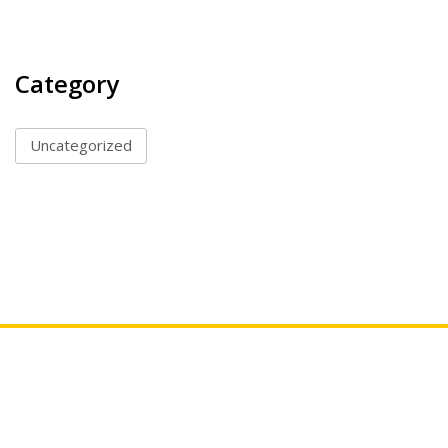
Category
Uncategorized