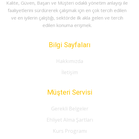
Kalite, Güven, Başarı ve Müşteri odaklı yönetim anlayışı ile
faaliyetlerini sürdürerek çalışmak için en çok tercih edilen
ve en iyilerin çalıştığı, sektörde ilk akla gelen ve tercih
edilen konuma erişmek.
Bilgi Sayfaları
Hakkımızda
İletişim
Müşteri Servisi
Gerekli Belgeler
Ehliyet Alma Şartları
Kurs Programı