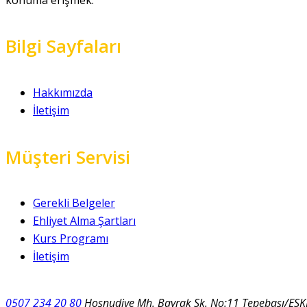
Bilgi Sayfaları
Hakkımızda
İletişim
Müşteri Servisi
Gerekli Belgeler
Ehliyet Alma Şartları
Kurs Programı
İletişim
0507 234 20 80
Hoşnudiye Mh. Bayrak Sk. No:11 Tepebaşı/ESK