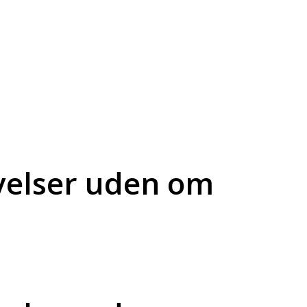
evelser uden om