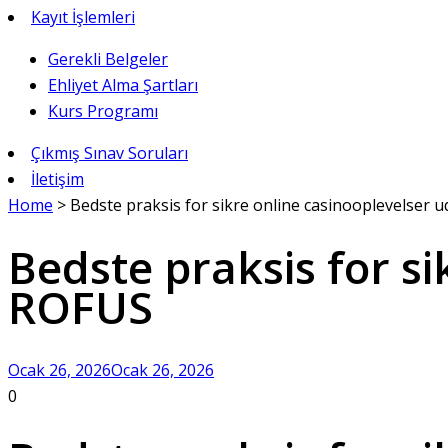
Kayıt İşlemleri
Gerekli Belgeler
Ehliyet Alma Şartları
Kurs Programı
Çıkmış Sınav Soruları
İletişim
Home
>
Bedste praksis for sikre online casinooplevelser
Bedste praksis for s
ROFUS
Ocak 26, 2026
Ocak 26, 2026
0