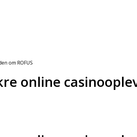
 uden om ROFUS
ikre online casinoopl