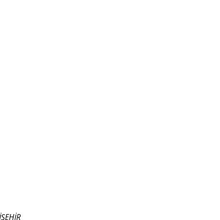
İŞEHİR