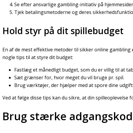
Se efter ansvarlige gambling-initiativ på hjemmesiden
Tjek betalingsmetoderne og deres sikkerhedsfunktio
Hold styr på dit spillebudget
En af de mest effektive metoder til sikker online gambling
nogle tips til at styre dit budget:
Fastlæg et månedligt budget, som du er villig til at tab
Sæt grænser for, hvor meget du vil bruge pr. spil.
Brug værktøjer, der hjælper med at spore dine udgift
Ved at følge disse tips kan du sikre, at din spilleoplevel
Brug stærke adgangskod