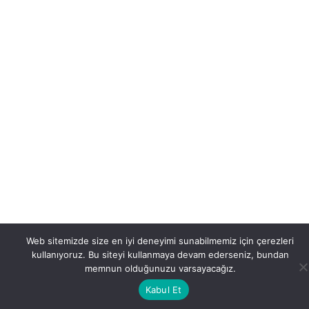
Hoşnudiye Mh. Bayrak Sk. No:11
Tepebaşı/ESKİŞEHİR
Tüm Hakları Saklıdır © 2022 Özel Vizyon Sürücü Kursu.
Tasarım:
LogoMedya
Web sitemizde size en iyi deneyimi sunabilmemiz için çerezleri
kullanıyoruz. Bu siteyi kullanmaya devam ederseniz, bundan
memnun olduğunuzu varsayacağız.
Kabul Et