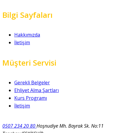
Bilgi Sayfaları
Hakkımızda
İletişim
Müşteri Servisi
Gerekli Belgeler
Ehliyet Alma Şartları
Kurs Programı
İletişim
0507 234 20 80
Hoşnudiye Mh. Bayrak Sk. No:11