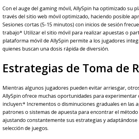
Con el auge del gaming móvil, AllySpin ha optimizado su p
través del sitio web móvil optimizado, haciendo posible a
Sesiones cortas (5-15 minutos) con inicios de sesión frecu
trabajo* Utilizar el sitio móvil para realizar apuestas o p
plataforma móvil de AllySpin permite a los jugadores inte
quienes buscan una dosis rápida de diversión.
Estrategias de Toma de 
Mientras algunos jugadores pueden evitar arriesgar, otros
AllySpin ofrece muchas oportunidades para experimentar c
incluyen:* Incrementos o disminuciones graduales en las a
patrones o sistemas de apuesta para encontrar el método 
ajustando constantemente sus estrategias y adaptándose a n
selección de juegos.