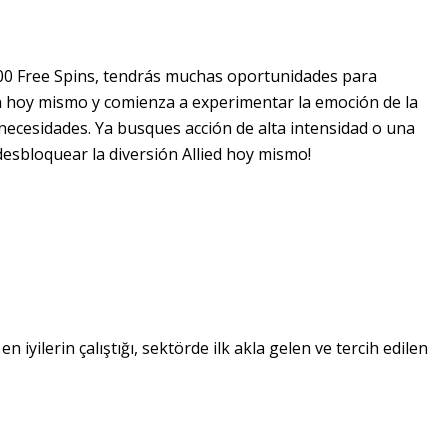
 200 Free Spins, tendrás muchas oportunidades para
pin hoy mismo y comienza a experimentar la emoción de la
 necesidades. Ya busques acción de alta intensidad o una
esbloquear la diversión Allied hoy mismo!
n iyilerin çalıştığı, sektörde ilk akla gelen ve tercih edilen