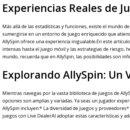
Experiencias Reales de J
Más allá de las estadísticas y funciones, existe el mundo d
sumergirse en un entorno de juego enriquecido que atiende 
AllySpin ofrece una experiencia inigualable.En este artícu
intensas hasta el juego móvil y las estrategias de riesgo,
mundo, recuerda que en AllySpin, las posibilidades son infin
Explorando AllySpin: Un 
Mientras navegas por la vasta biblioteca de juegos de Ally
opciones son amplias y variadas. Ya seas un jugador experi
AllySpin incluyen:* La diversidad de juegos y proveedores*
juegos con Live DealerAl adoptar estas características y a