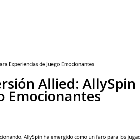
 para Experiencias de Juego Emocionantes
rsión Allied: AllySpin
go Emocionantes
cionando, AllySpin ha emergido como un faro para los juga