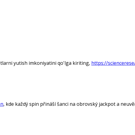
larni yutish imkoniyatini qo'lga kiriting,
https://sciencerese
in
, kde každý spin přináší šanci na obrovský jackpot a neuvěř