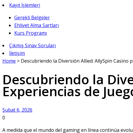
Kayıt İşlemleri
Gerekli Belgeler
Ehliyet Alma Şartları
Kurs Programı
Çıkmış Sınav Soruları
İletişim
Home
>
Descubriendo la Diversión Allied: AllySpin Casino
Descubriendo la Dive
Experiencias de Jue
Şubat 6, 2026
0
A medida que el mundo del gaming en línea continúa evolu