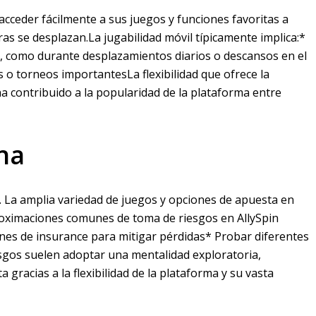
cceder fácilmente a sus juegos y funciones favoritas a
s se desplazan.La jugabilidad móvil típicamente implica:*
ad, como durante desplazamientos diarios o descansos en el
s o torneos importantesLa flexibilidad que ofrece la
a contribuido a la popularidad de la plataforma entre
na
. La amplia variedad de juegos y opciones de apuesta en
roximaciones comunes de toma de riesgos en AllySpin
nes de insurance para mitigar pérdidas* Probar diferentes
sgos suelen adoptar una mentalidad exploratoria,
racias a la flexibilidad de la plataforma y su vasta