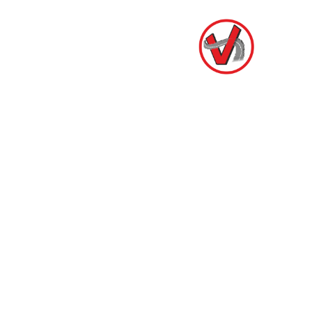
ve en iyilerin çalıştığı, sektörde ilk akla gelen ve tercih
edilen konuma erişmek.
Bilgi Sayfaları
Hakkımızda
İletişim
Müşteri Servisi
Gerekli Belgeler
Ehliyet Alma Şartları
Kurs Programı
İletişim