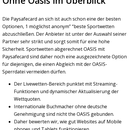
Ohne Oasis Im Überblick
Die Paysafecard an sich ist auch schon eine der besten
Optionen, 1 möglichst anonym” “beste Sportwetten
abzuschließen. Der Anbieter ist unter der Auswahl seiner
Partner sehr strikt und sorgt somit für eine hohe
Sicherheit. Sportwetten abgerechnet OASIS mit
Paysafecard sind daher noch eine ausgezeichnete Option
für diejenigen, die einen Abgleich mit der OASIS-
Sperrdatei vermeiden dürfen.
Der Livewetten-Bereich punktet mit Streaming-
Funktionen und dynamischer Aktualisierung der
Wettquoten.
Internationale Buchmacher ohne deutsche
Genehmigung sind nicht the OASIS gebunden.
Daher bewerten wir, wie gut Websites auf Mobile
phones und Tablets funktionieren.