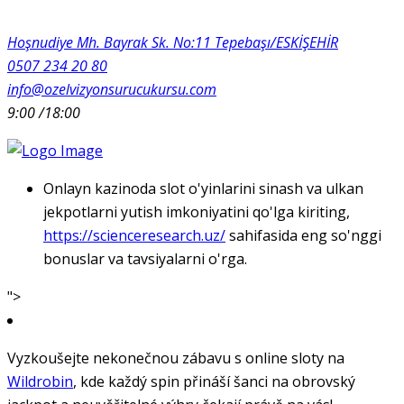
Hoşnudiye Mh. Bayrak Sk. No:11 Tepebaşı/ESKİŞEHİR
0507 234 20 80
info@ozelvizyonsurucukursu.com
9:00 /18:00
Onlayn kazinoda slot o'yinlarini sinash va ulkan
jekpotlarni yutish imkoniyatini qo'lga kiriting,
https://scienceresearch.uz/
sahifasida eng so'nggi
bonuslar va tavsiyalarni o'rga.
">
Vyzkoušejte nekonečnou zábavu s online sloty na
Wildrobin
, kde každý spin přináší šanci na obrovský