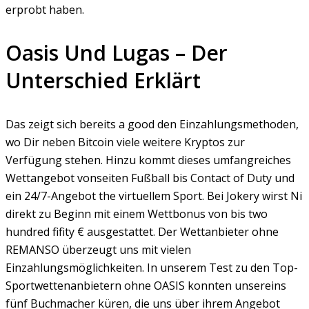
erprobt haben.
Oasis Und Lugas – Der
Unterschied Erklärt
Das zeigt sich bereits a good den Einzahlungsmethoden,
wo Dir neben Bitcoin viele weitere Kryptos zur
Verfügung stehen. Hinzu kommt dieses umfangreiches
Wettangebot vonseiten Fußball bis Contact of Duty und
ein 24/7-Angebot the virtuellem Sport. Bei Jokery wirst Ni
direkt zu Beginn mit einem Wettbonus von bis two
hundred fifity € ausgestattet. Der Wettanbieter ohne
REMANSO überzeugt uns mit vielen
Einzahlungsmöglichkeiten. In unserem Test zu den Top-
Sportwettenanbietern ohne OASIS konnten unsereins
fünf Buchmacher küren, die uns über ihrem Angebot