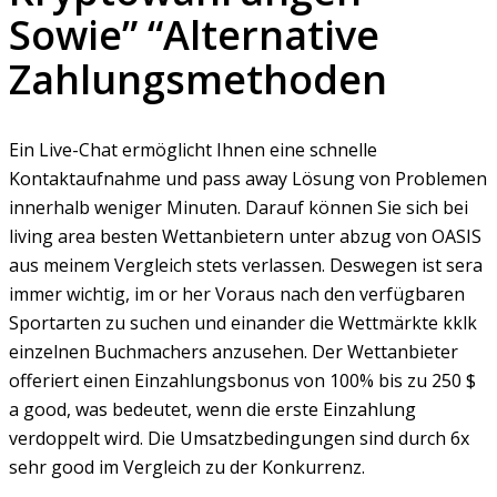
Sowie” “Alternative
Zahlungsmethoden
Ein Live-Chat ermöglicht Ihnen eine schnelle
Kontaktaufnahme und pass away Lösung von Problemen
innerhalb weniger Minuten. Darauf können Sie sich bei
living area besten Wettanbietern unter abzug von OASIS
aus meinem Vergleich stets verlassen. Deswegen ist sera
immer wichtig, im or her Voraus nach den verfügbaren
Sportarten zu suchen und einander die Wettmärkte kklk
einzelnen Buchmachers anzusehen. Der Wettanbieter
offeriert einen Einzahlungsbonus von 100% bis zu 250 $
a good, was bedeutet, wenn die erste Einzahlung
verdoppelt wird. Die Umsatzbedingungen sind durch 6x
sehr good im Vergleich zu der Konkurrenz.