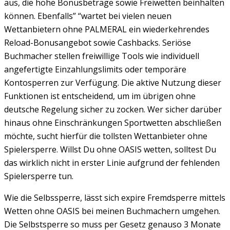
aus, die hohe Bonusbeträge sowie Freiwetten beinhalten
können. Ebenfalls” “wartet bei vielen neuen
Wettanbietern ohne PALMERAL ein wiederkehrendes
Reload-Bonusangebot sowie Cashbacks. Seriöse
Buchmacher stellen freiwillige Tools wie individuell
angefertigte Einzahlungslimits oder temporäre
Kontosperren zur Verfügung. Die aktive Nutzung dieser
Funktionen ist entscheidend, um im übrigen ohne
deutsche Regelung sicher zu zocken. Wer sicher darüber
hinaus ohne Einschränkungen Sportwetten abschließen
möchte, sucht hierfür die tollsten Wettanbieter ohne
Spielersperre. Willst Du ohne OASIS wetten, solltest Du
das wirklich nicht in erster Linie aufgrund der fehlenden
Spielersperre tun.
Wie die Selbssperre, lässt sich expire Fremdsperre mittels
Wetten ohne OASIS bei meinen Buchmachern umgehen.
Die Selbstsperre so muss per Gesetz genauso 3 Monate