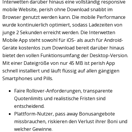
Interwetten darüber hinaus eine vollständig responsive
mobile Website, perish ohne Download snabbt im
Browser genutzt werden kann. Die mobile Performance
wurde kontinuierlich optimiert, sodass Ladezeiten von
junge 2 Sekunden erreicht werden. Die Interwetten
Mobile App steht sowohl für iOS- als auch für Android-
Geräte kostenlos zum Download bereit darüber hinaus
bietet den vollen Funktionsumfang der Desktop-Version.
Mit einer Dateigröße von nur 45 MB ist perish App
schnell installiert und läuft flüssig auf allen gängigen
Smartphones und Pills.
Faire Rollover-Anforderungen, transparente
Quotenlimits und realistische Fristen sind
entscheidend.
Plattform-Nutzer, pass away Bonusangebote
missbrauchen, riskieren den Verlust ihrer Boni und
welcher Gewinne.