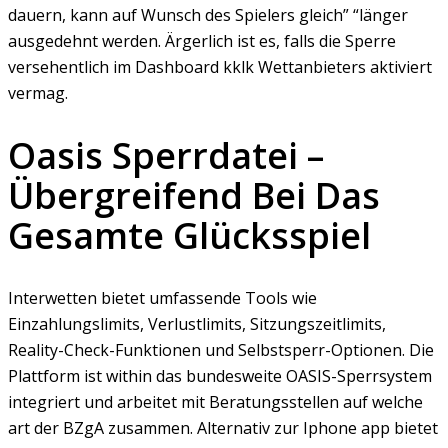
dauern, kann auf Wunsch des Spielers gleich” “länger
ausgedehnt werden. Ärgerlich ist es, falls die Sperre
versehentlich im Dashboard kklk Wettanbieters aktiviert
vermag.
Oasis Sperrdatei –
Übergreifend Bei Das
Gesamte Glücksspiel
Interwetten bietet umfassende Tools wie
Einzahlungslimits, Verlustlimits, Sitzungszeitlimits,
Reality-Check-Funktionen und Selbstsperr-Optionen. Die
Plattform ist within das bundesweite OASIS-Sperrsystem
integriert und arbeitet mit Beratungsstellen auf welche
art der BZgA zusammen. Alternativ zur Iphone app bietet