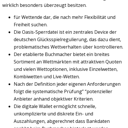
wirklich besonders überzeugt besitzen.
für Wettende dar, die nach mehr Flexibilität und
Freiheit suchen.
Die Oasis-Sperrdatei ist ein zentrales Device der
deutschen Glücksspielregulierung, das dazu dient,
problematisches Wettverhalten über kontrollieren.
Der etablierte Buchmacher bietet ein breites
Sortiment an Wettmärkten mit attraktiven Quoten
und vielen Wettoptionen, inklusive Einzelwetten,
Kombiwetten und Live-Wetten.
Nach der Definition jeder eigenen Anforderungen
folgt die systematische Prüfung” “potenzieller
Anbieter anhand objektiver Kriterien.
Die digitale Wallet ermöglicht schnelle,
unkomplizierte und diskrete Ein- und
Auszahlungen, abgerechnet dass Bankdaten