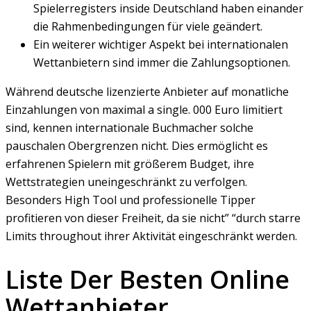
Spielerregisters inside Deutschland haben einander
die Rahmenbedingungen für viele geändert.
Ein weiterer wichtiger Aspekt bei internationalen
Wettanbietern sind immer die Zahlungsoptionen.
Während deutsche lizenzierte Anbieter auf monatliche
Einzahlungen von maximal a single. 000 Euro limitiert
sind, kennen internationale Buchmacher solche
pauschalen Obergrenzen nicht. Dies ermöglicht es
erfahrenen Spielern mit größerem Budget, ihre
Wettstrategien uneingeschränkt zu verfolgen.
Besonders High Tool und professionelle Tipper
profitieren von dieser Freiheit, da sie nicht” “durch starre
Limits throughout ihrer Aktivität eingeschränkt werden.
Liste Der Besten Online
Wettanbieter