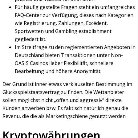
Für häufig gestellte Fragen steht ein umfangreiches
FAQ-Center zur Verfügung, dieses nach Kategorien
wie Registrierung, Zahlungen, Excédent,
Sportwetten und Gambling establishment
gegliedert ist.
Im Streitfrage zu den reglementierten Angeboten in
Deutschland bieten Transaktionen unter Non-
OASIS Casinos lieber Flexibilität, schnellere
Bearbeitung und höhere Anonymität.
Der Grund ist inner etwas verklauselten Bestimmung im
Glücksspielstaatsvertrag zu finden. Die Wettanbieter
sollen möglichst nicht „offen und aggressiv“ direkte
Kunden anwerben bzw. Es faktisch natürlich genau die
Revenu, die die als Marketingschiene genutzt werden.
Kryptowährungen