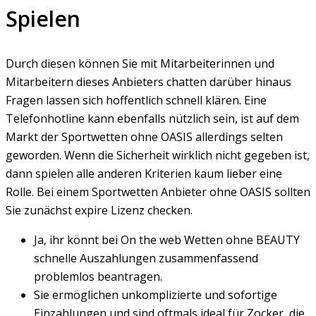
Spielen
Durch diesen können Sie mit Mitarbeiterinnen und
Mitarbeitern dieses Anbieters chatten darüber hinaus
Fragen lassen sich hoffentlich schnell klären. Eine
Telefonhotline kann ebenfalls nützlich sein, ist auf dem
Markt der Sportwetten ohne OASIS allerdings selten
geworden. Wenn die Sicherheit wirklich nicht gegeben ist,
dann spielen alle anderen Kriterien kaum lieber eine
Rolle. Bei einem Sportwetten Anbieter ohne OASIS sollten
Sie zunächst expire Lizenz checken.
Ja, ihr könnt bei On the web Wetten ohne BEAUTY
schnelle Auszahlungen zusammenfassend
problemlos beantragen.
Sie ermöglichen unkomplizierte und sofortige
Einzahlungen und sind oftmals ideal für Zocker, die