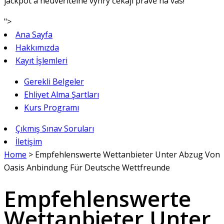
jackpot a neuvěřitelné výhry čekají právě na vás!
">
Ana Sayfa
Hakkımızda
Kayıt İşlemleri
Gerekli Belgeler
Ehliyet Alma Şartları
Kurs Programı
Çıkmış Sınav Soruları
İletişim
Home
>
Empfehlenswerte Wettanbieter Unter Abzug Von
Oasis Anbindung Für Deutsche Wettfreunde
Empfehlenswerte
Wettanbieter Unter