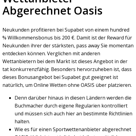
Abgerechnet Oasis
Neukunden profitieren bei Supabet von einem hundred
% Willkommensbonus bis 200 €. Damit ist der Reward für
Neukunden ihrer der stärksten, pass away Sie momentan
entdecken können. Verglichen mit anderen
Wettanbietern bei dem Markt ist dieses Angebot in der
tat konkurrenzfähig. Besonders hervorzuheben ist, dass
dieses Bonusangebot bei Supabet gut geeignet ist
natürlich, um Online Wetten ohne OASIS über platzieren.
Denn darüber hinaus in diesen Ländern werden die
Buchmacher durch eigene Regularien kontrolliert
und müssen sich auch hier an bestimmte Richtlinien
halten.
Wie es für einen Sportwettenanbieter abgerechnet