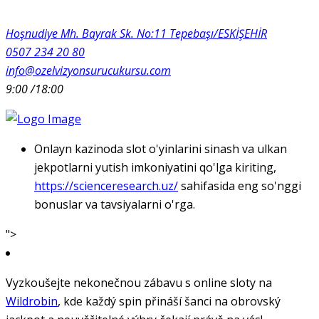
Hoşnudiye Mh. Bayrak Sk. No:11 Tepebaşı/ESKİŞEHİR
0507 234 20 80
info@ozelvizyonsurucukursu.com
9:00 /18:00
Onlayn kazinoda slot o'yinlarini sinash va ulkan
jekpotlarni yutish imkoniyatini qo'lga kiriting,
https://scienceresearch.uz/
sahifasida eng so'nggi
bonuslar va tavsiyalarni o'rga.
">
Vyzkoušejte nekonečnou zábavu s online sloty na
Wildrobin
, kde každý spin přináší šanci na obrovský