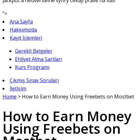
jackpot a neuvěřitelné výhry čekají právě na vás!
">
Ana Sayfa
Hakkımızda
Kayıt İşlemleri
Gerekli Belgeler
Ehliyet Alma Şartları
Kurs Programı
Çıkmış Sınav Soruları
İletişim
Home
>
How to Earn Money Using Freebets on Mostbet
How to Earn Money
Using Freebets on