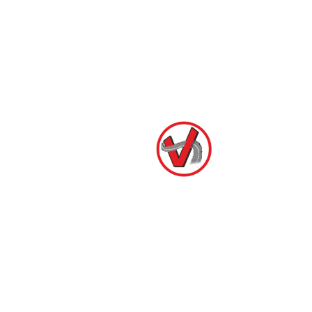
Category
Uncategorized
Kalite, Güven, Başarı ve Müşteri odaklı yönetim anlayışı ile
faaliyetlerini sürdürerek çalışmak için en çok tercih edilen