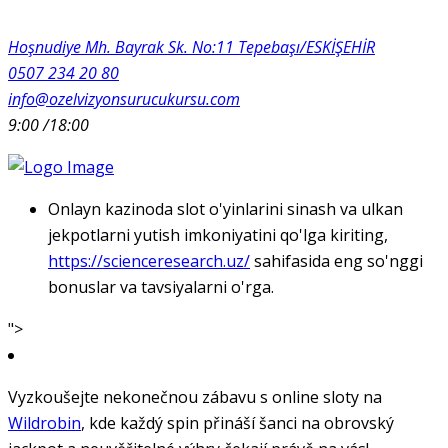
Hoşnudiye Mh. Bayrak Sk. No:11 Tepebaşı/ESKİŞEHİR
0507 234 20 80
info@ozelvizyonsurucukursu.com
9:00 /18:00
Onlayn kazinoda slot o'yinlarini sinash va ulkan
jekpotlarni yutish imkoniyatini qo'lga kiriting,
https://scienceresearch.uz/
sahifasida eng so'nggi
bonuslar va tavsiyalarni o'rga.
">
Vyzkoušejte nekonečnou zábavu s online sloty na
Wildrobin
, kde každý spin přináší šanci na obrovský