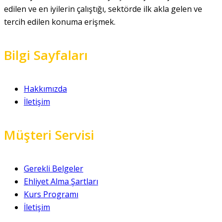
edilen ve en iyilerin çalıştığı, sektörde ilk akla gelen ve
tercih edilen konuma erişmek.
Bilgi Sayfaları
Hakkımızda
İletişim
Müşteri Servisi
Gerekli Belgeler
Ehliyet Alma Şartları
Kurs Programı
İletişim