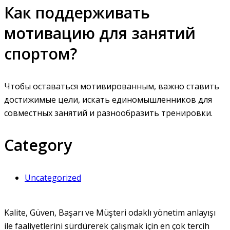
Как поддерживать
мотивацию для занятий
спортом?
Чтобы оставаться мотивированным, важно ставить
достижимые цели, искать единомышленников для
совместных занятий и разнообразить тренировки.
Category
Uncategorized
Kalite, Güven, Başarı ve Müşteri odaklı yönetim anlayışı
ile faaliyetlerini sürdürerek çalışmak için en çok tercih