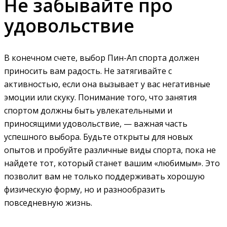
Не забывайте про
удовольствие
В конечном счете, выбор Пин-Ап спорта должен
приносить вам радость. Не затягивайте с
активностью, если она вызывает у вас негативные
эмоции или скуку. Понимание того, что занятия
спортом должны быть увлекательными и
приносящими удовольствие, — важная часть
успешного выбора. Будьте открыты для новых
опытов и пробуйте различные виды спорта, пока не
найдете тот, который станет вашим «любимым». Это
позволит вам не только поддерживать хорошую
физическую форму, но и разнообразить
повседневную жизнь.