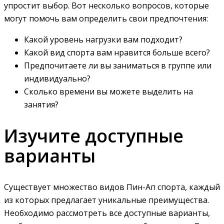
упростит выбор. Вот несколько вопросов, которые
могут помочь вам определить свои предпочтения:
Какой уровень нагрузки вам подходит?
Какой вид спорта вам нравится больше всего?
Предпочитаете ли вы заниматься в группе или
индивидуально?
Сколько времени вы можете выделить на
занятия?
Изучите доступные
варианты
Существует множество видов Пин-Ап спорта, каждый
из которых предлагает уникальные преимущества.
Необходимо рассмотреть все доступные варианты,