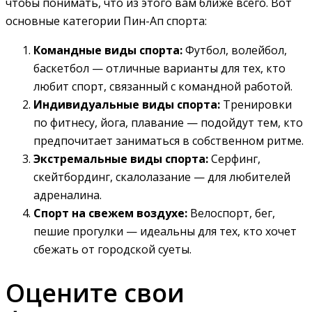
чтобы понимать, что из этого вам ближе всего. Вот
основные категории Пин-Ап спорта:
Командные виды спорта:
Футбол, волейбол,
баскетбол — отличные варианты для тех, кто
любит спорт, связанный с командной работой.
Индивидуальные виды спорта:
Тренировки
по фитнесу, йога, плавание — подойдут тем, кто
предпочитает заниматься в собственном ритме.
Экстремальные виды спорта:
Серфинг,
скейтбординг, скалолазание — для любителей
адреналина.
Спорт на свежем воздухе:
Велоспорт, бег,
пешие прогулки — идеальны для тех, кто хочет
сбежать от городской суеты.
Оцените свои