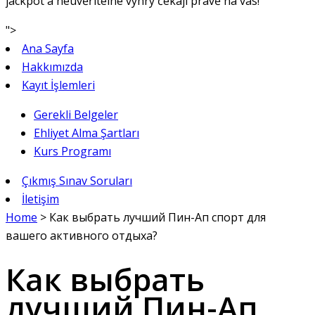
jackpot a neuvěřitelné výhry čekají právě na vás!
">
Ana Sayfa
Hakkımızda
Kayıt İşlemleri
Gerekli Belgeler
Ehliyet Alma Şartları
Kurs Programı
Çıkmış Sınav Soruları
İletişim
Home
>
Как выбрать лучший Пин-Ап спорт для
вашего активного отдыха?
Как выбрать
лучший Пин-Ап