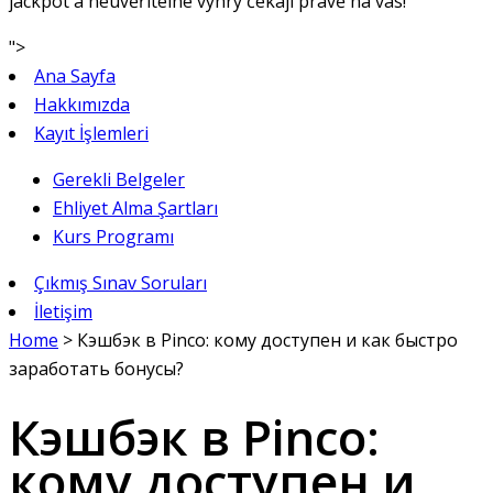
jackpot a neuvěřitelné výhry čekají právě na vás!
">
Ana Sayfa
Hakkımızda
Kayıt İşlemleri
Gerekli Belgeler
Ehliyet Alma Şartları
Kurs Programı
Çıkmış Sınav Soruları
İletişim
Home
>
Кэшбэк в Pinco: кому доступен и как быстро
заработать бонусы?
Кэшбэк в Pinco:
кому доступен и