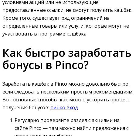
условиями акций или не использующие
предоставленные ссылки, не смогут получить кэшбэк.
Кроме того, существует ряд ограничений на
определенные товары или услуги, которые могут не
участвовать в программе кэшбэка.
Как быстро заработать
бонусы в Pinco?
Заработать кэшбэк в Pinco можно довольно быстро,
если следовать нескольким простым рекомендациям.
Вот основные способы, как можно ускорить процесс
получения бонусов:
пинко вход
Регулярно проверяйте раздел с акциями на
сайте Pinco — там можно найти предложения с