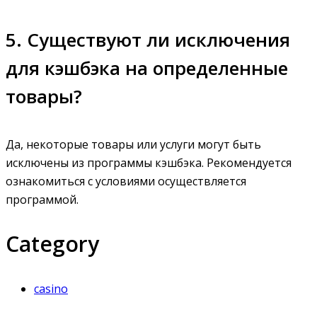
5. Существуют ли исключения
для кэшбэка на определенные
товары?
Да, некоторые товары или услуги могут быть
исключены из программы кэшбэка. Рекомендуется
ознакомиться с условиями осуществляется
программой.
Category
casino