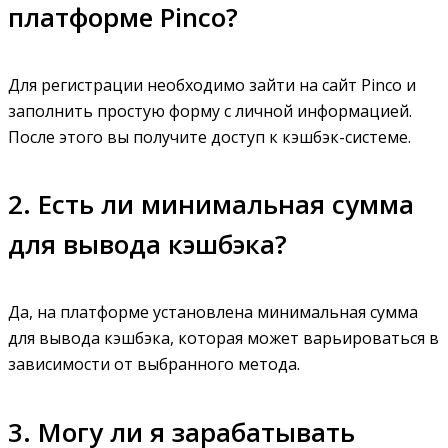
платформе Pinco?
Для регистрации необходимо зайти на сайт Pinco и
заполнить простую форму с личной информацией.
После этого вы получите доступ к кэшбэк-системе.
2. Есть ли минимальная сумма
для вывода кэшбэка?
Да, на платформе установлена минимальная сумма
для вывода кэшбэка, которая может варьироваться в
зависимости от выбранного метода.
3. Могу ли я зарабатывать