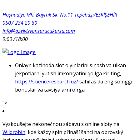
Hoşnudiye Mh. Bayrak Sk. No:11 Tepebaşı/ESKİŞEHİR
0507 234 20 80
info@ozelvizyonsurucukursu.com
9:00 /18:00
Onlayn kazinoda slot o'yinlarini sinash va ulkan
jekpotlarni yutish imkoniyatini qo'lga kiriting,
https://scienceresearch.uz/
sahifasida eng so'nggi
bonuslar va tavsiyalarni o'rga.
">
Vyzkoušejte nekonečnou zábavu s online sloty na
Wildrobin
, kde každý spin přináší šanci na obrovský