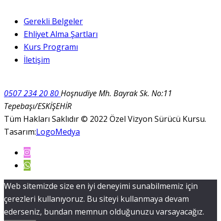
Gerekli Belgeler
Ehliyet Alma Şartları
Kurs Programı
İletişim
0507 234 20 80
Hoşnudiye Mh. Bayrak Sk. No:11
Tepebaşı/ESKİŞEHİR
Tüm Hakları Saklıdır © 2022 Özel Vizyon Sürücü Kursu.
Tasarım:
LogoMedya
Web sitemizde size en iyi deneyimi sunabilmemiz için
çerezleri kullanıyoruz. Bu siteyi kullanmaya devam
ederseniz, bundan memnun olduğunuzu varsayacağız.