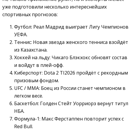
уже подготовили несколько интереснейших
спортивных прогнозов:
Футбол: Реал Мадрид выиграет Лигу Чемпионов
УЕФА.
Теннис: Новая звезда женского тенниса взойдёт
из Казахстана.
Хоккей на льду: Чикаго Блэкхокс обновят состав
и войдут в плей-офф.
Киберспорт: Dota 2 TI2026 пройдёт с рекордным
призовым фондом.
UFC / MMA: Боец из России станет чемпионом в
легком весе.
Баскетбол: Голден Стейт Уорриорз вернут титул
НБА.
Формула-1: Макс Ферстаппен повторит успех с
Red Bull.