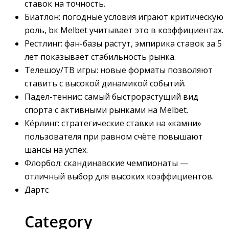
ставок на точность.
Биатлон: погодные условия играют критическую
роль, bк Melbet учитывает это в коэффициентах.
Рестлинг: фан-базы растут, эмпирика ставок за 5
лет показывает стабильность рынка.
Телешоу/ТВ игры: новые форматы позволяют
ставить с высокой динамикой событий.
Падел-теннис: самый быстрорастущий вид
спорта с активными рынками на Melbet.
Кёрлинг: стратегические ставки на «камни»
пользователя при равном счёте повышают
шансы на успех.
Флорбол: скандинавские чемпионаты —
отличный выбор для высоких коэффициентов.
Дартс
Category