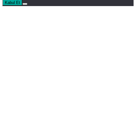
Kabul Et