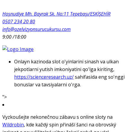
Hoşnudiye Mh. Bayrak Sk. No:11 Tepebaşı/ESKİŞEHİR
0507 234 20 80
info@ozelvizyonsurucukursu.com
9:00 /18:00
Onlayn kazinoda slot o'yinlarini sinash va ulkan
jekpotlarni yutish imkoniyatini qo'lga kiriting,
https://scienceresearch.uz/
sahifasida eng so'nggi
bonuslar va tavsiyalarni o'rga.
">
Vyzkoušejte nekonečnou zábavu s online sloty na
Wildrobin
, kde každý spin přináší šanci na obrovský