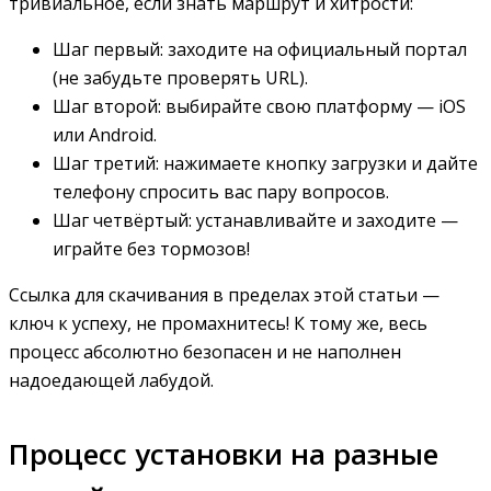
тривиальное, если знать маршрут и хитрости:
Шаг первый: заходите на официальный портал
(не забудьте проверять URL).
Шаг второй: выбирайте свою платформу — iOS
или Android.
Шаг третий: нажимаете кнопку загрузки и дайте
телефону спросить вас пару вопросов.
Шаг четвёртый: устанавливайте и заходите —
играйте без тормозов!
Ссылка для скачивания в пределах этой статьи —
ключ к успеху, не промахнитесь! К тому же, весь
процесс абсолютно безопасен и не наполнен
надоедающей лабудой.
Процесс установки на разные