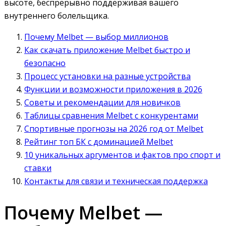
высоте, беспрерывно поддерживая вашего
внутреннего болельщика.
Почему Melbet — выбор миллионов
Как скачать приложение Melbet быстро и
безопасно
Процесс установки на разные устройства
Функции и возможности приложения в 2026
Советы и рекомендации для новичков
Таблицы сравнения Melbet с конкурентами
Спортивные прогнозы на 2026 год от Melbet
Рейтинг топ БК с доминацией Melbet
10 уникальных аргументов и фактов про спорт и
ставки
Контакты для связи и техническая поддержка
Почему Melbet —