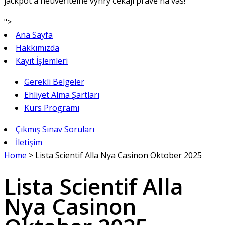
jackpot a neuvěřitelné výhry čekají právě na vás!
">
Ana Sayfa
Hakkımızda
Kayıt İşlemleri
Gerekli Belgeler
Ehliyet Alma Şartları
Kurs Programı
Çıkmış Sınav Soruları
İletişim
Home
>
Lista Scientif Alla Nya Casinon Oktober 2025
Lista Scientif Alla
Nya Casinon