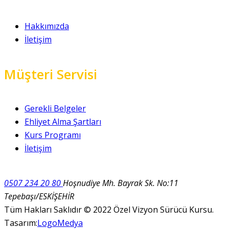
Hakkımızda
İletişim
Müşteri Servisi
Gerekli Belgeler
Ehliyet Alma Şartları
Kurs Programı
İletişim
0507 234 20 80
Hoşnudiye Mh. Bayrak Sk. No:11
Tepebaşı/ESKİŞEHİR
Tüm Hakları Saklıdır © 2022 Özel Vizyon Sürücü Kursu.
Tasarım:
LogoMedya