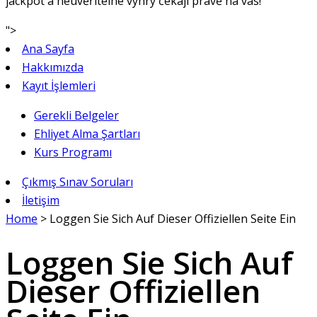
jackpot a neuvěřitelné výhry čekají právě na vás!
">
Ana Sayfa
Hakkımızda
Kayıt İşlemleri
Gerekli Belgeler
Ehliyet Alma Şartları
Kurs Programı
Çıkmış Sınav Soruları
İletişim
Home
>
Loggen Sie Sich Auf Dieser Offiziellen Seite Ein
Loggen Sie Sich Auf
Dieser Offiziellen