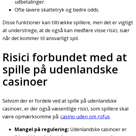
udbetalinger.
Ofte lavere skattetryk og bedre odds.
Disse funktioner kan tiltrække spillere, men det er vigtigt
at understrege, at de også kan medføre visse risici, især
når det kommer til ansvarligt spil.
Risici forbundet med at
spille på udenlandske
casinoer
Selvom der er fordele ved at spille på udenlandske
casinoer, er der også væsentlige risici, som spillere skal
være opmærksomme på:
casino uden om rofus
Mangel på regulering:
Udenlandske casinoer er