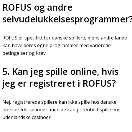
ROFUS og andre
selvudelukkelsesprogrammer
ROFUS er specifikt for danske spillere, mens andre lande
kan have deres egne programmer med varierede
betingelser og krav.
5. Kan jeg spille online, hvis
jeg er registreret i ROFUS?
Nej, registrerede spillere kan ikke spille hos danske
licenserede casinoer, men de kan potentielt spille hos
udenlandske casinoer.