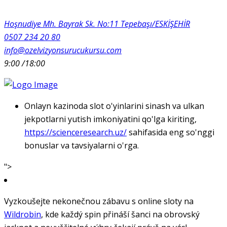
Hoşnudiye Mh. Bayrak Sk. No:11 Tepebaşı/ESKİŞEHİR
0507 234 20 80
info@ozelvizyonsurucukursu.com
9:00 /18:00
Onlayn kazinoda slot o'yinlarini sinash va ulkan
jekpotlarni yutish imkoniyatini qo'lga kiriting,
https://scienceresearch.uz/
sahifasida eng so'nggi
bonuslar va tavsiyalarni o'rga.
">
Vyzkoušejte nekonečnou zábavu s online sloty na
Wildrobin
, kde každý spin přináší šanci na obrovský