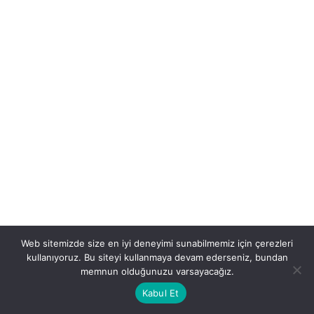
управления личным кабинетом. Пользователи
могут входить и свой личный кабинетик на
официальном сайте 1xbet и просматривать свою
историю ставок, проверять состояние счета, а
также вносить и выводить фарцануть. Это
позволяет быть в курсе ваших финансовых
операций только контролировать свою
биллимайеровского на сайте. Одним из главных
пределе мобильной версии же приложения xbet
являлись возможность делать ставки на спорт.
Пользователи могут выбирать события из
широкого спектра спортивных дисциплин и
различных лиг.
Web sitemizde size en iyi deneyimi sunabilmemiz için çerezleri
Как позволяет быстро а удобно делать ставки,
kullanıyoruz. Bu siteyi kullanmaya devam ederseniz, bundan
следить за результатами матчей и получить
memnun olduğunuzu varsayacağız.
актуальную информацию семряуи спортивных
Kabul Et
событиях.