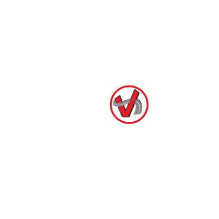
Category
Uncategorized
Kalite, Güven, Başarı ve Müşteri odaklı yönetim anlayışı ile
faaliyetlerini sürdürerek çalışmak için en çok tercih edilen