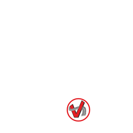
স্থানীয় বাজারের বিশ্লেষণ: বিভিন্ন টুর্নামেন্ট এবং লীগগুলোর ওপর নির্ভর করে।
অভিজ্ঞ খেলোয়াড়দের পরামর্শ: তারা কীভাবে বিট করবেন এবং কোনটি সর্বাধিক
লাভজনক।
বোনাস এবং প্রসারণ সুবিধা
Mostbet অ্যাপে বাজি করার মাধ্যমে আপনি অনেক ধরনের বোনাস এবং সুবিধা
পেতে পারেন। এটি আপনার বাজি স্থাপনের জন্য অতিরিক্ত মুনাফা তৈরি করতে
সাহায্য করে। কিছু প্রচলিত বোনাসের মধ্যে রয়েছে স্বাগতিক বোনাস, রিফারেল
বোনাস এবং ক্যাশব্যাক অফার। এই ধরনের সুবিধাগুলি আপনার বাজির কৌশলকে
শক্তিশালী করে এবং আপনাকে উইনিং অবস্থানে নিয়ে আসে। বাংলাদে ঐ দীর্ঘ
পারমুটেশন নিয়মিতভাবে এই সমস্ত সুবিধা পাওয়া যায়। কিছু গুরুত্বপূর্ণ বোনাসের
তালিকা নিম্নরূপ:
mostbet bd
স্বাগতিক বোনাস: প্রথম বাজিতে নির্দিষ্ট পরিমাণ বা শতাংশ।
রিফারেল বোনাস: নতুন সদস্যদের আনার জন্য পুরস্কার।