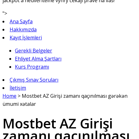
jackpot a neuvěřitelné výhry čekají právě na vás!
">
Ana Sayfa
Hakkımızda
Kayıt İşlemleri
Gerekli Belgeler
Ehliyet Alma Şartları
Kurs Programı
Çıkmış Sınav Soruları
İletişim
Home
>
Mostbet AZ Girişi zamanı qaçınılması gərəkən
ümumi xətalar
Mostbet AZ Girişi
zamanı qaçınılması