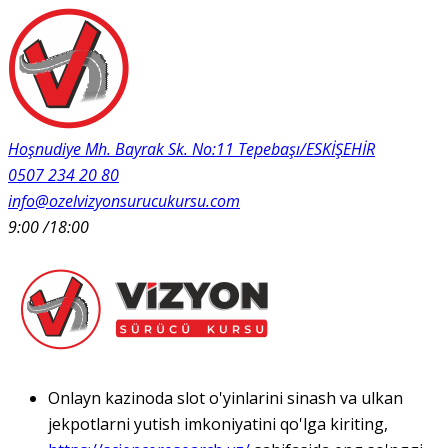
Hoşnudiye Mh. Bayrak Sk. No:11 Tepebaşı/ESKİŞEHİR
0507 234 20 80
info@ozelvizyonsurucukursu.com
9:00 /18:00
Onlayn kazinoda slot o'yinlarini sinash va ulkan
jekpotlarni yutish imkoniyatini qo'lga kiriting,