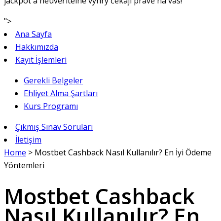
jackpot a neuvěřitelné výhry čekají právě na vás!
">
Ana Sayfa
Hakkımızda
Kayıt İşlemleri
Gerekli Belgeler
Ehliyet Alma Şartları
Kurs Programı
Çıkmış Sınav Soruları
İletişim
Home
>
Mostbet Cashback Nasıl Kullanılır? En İyi Ödeme
Yöntemleri
Mostbet Cashback
Nasıl Kullanılır? En