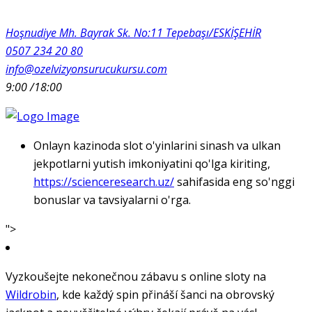
Hoşnudiye Mh. Bayrak Sk. No:11 Tepebaşı/ESKİŞEHİR
0507 234 20 80
info@ozelvizyonsurucukursu.com
9:00 /18:00
Onlayn kazinoda slot o'yinlarini sinash va ulkan
jekpotlarni yutish imkoniyatini qo'lga kiriting,
https://scienceresearch.uz/
sahifasida eng so'nggi
bonuslar va tavsiyalarni o'rga.
">
Vyzkoušejte nekonečnou zábavu s online sloty na
Wildrobin
, kde každý spin přináší šanci na obrovský