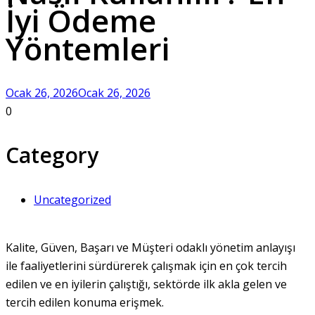
İyi Ödeme
Yöntemleri
Ocak 26, 2026
Ocak 26, 2026
0
Category
Uncategorized
Kalite, Güven, Başarı ve Müşteri odaklı yönetim anlayışı
ile faaliyetlerini sürdürerek çalışmak için en çok tercih
edilen ve en iyilerin çalıştığı, sektörde ilk akla gelen ve
tercih edilen konuma erişmek.