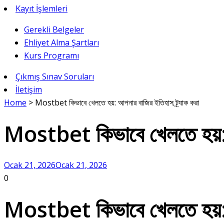
Kayıt İşlemleri
Gerekli Belgeler
Ehliyet Alma Şartları
Kurs Programı
Çıkmış Sınav Soruları
İletişim
Home
>
Mostbet কিভাবে খেলতে হয়: আপনার বাজির ইতিহাস ট্র্যাক করা
Mostbet কিভাবে খেলতে হয়: আ
Ocak 21, 2026
Ocak 21, 2026
0
Mostbet কিভাবে খেলতে হয়: আ