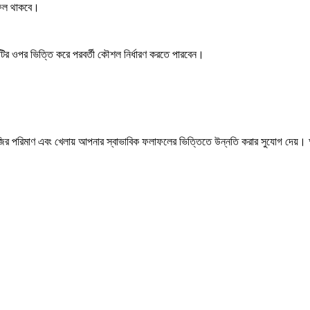
লাফল থাকবে।
ির ওপর ভিত্তি করে পরবর্তী কৌশল নির্ধারণ করতে পারবেন।
বাজির পরিমাণ এবং খেলায় আপনার স্বাভাবিক ফলাফলের ভিত্তিতে উন্নতি করার সুযোগ দেয়।