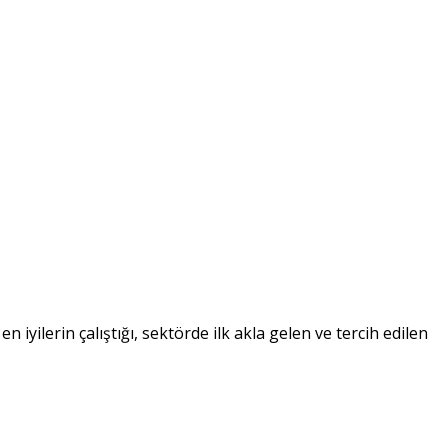
n iyilerin çalıştığı, sektörde ilk akla gelen ve tercih edilen