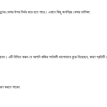
র খেলার উপর নির্ভর করে হতে পারে। এখানে কিছু জনপ্রিয় খেলার তালিকা:
রবেন। এটি নিশ্চিত করুন যে আপনি বাজির শর্তাবলী ভালোভাবে বুঝে নিয়েছেন, কারণ প্রতি
রণ করতে পারেন: