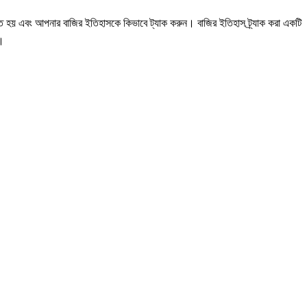
 হয় এবং আপনার বাজির ইতিহাসকে কিভাবে ট্যাক করুন। বাজির ইতিহাস ট্র্যাক করা একটি
ন।