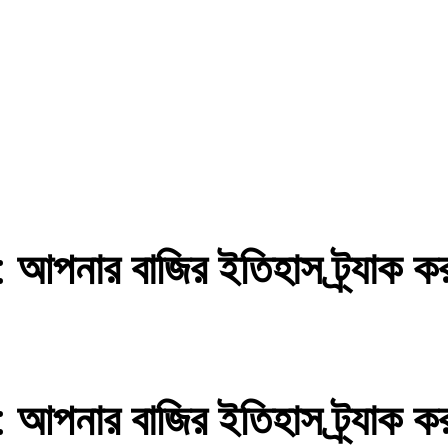
পনার বাজির ইতিহাস ট্র্যাক কর
পনার বাজির ইতিহাস ট্র্যাক কর