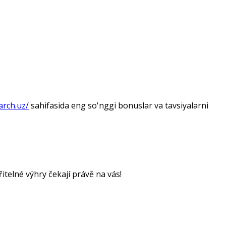
arch.uz/
sahifasida eng so'nggi bonuslar va tavsiyalarni
itelné výhry čekají právě na vás!