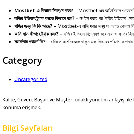
Mostbet-এ কিভাবে নিবন্ধন করব?
– Mostbet-এর অফিসিয়াল ওয়েবসাইটে গ
বাজির ইতিহাস ট্র্যাক করতে কিভাবে হবে?
– লগইন করার পর ‘বাজির ইতিহাস’ সেক
বাজির জন্য কি ফি আছে?
– Mostbet-এ বাজি ধরার জন্য সাধারণত কোনও ফি নে
আমি লাভ কীভাবে ট্র্যাক করব?
– বাজির ইতিহাস বিশ্লেষণ করে লাভ ও ক্ষতির হি
সতর্কতার পরামর্শ কি?
– বাজিতে আত্মনিয়ন্ত্রক থাকুন এবং বিজয়ের পরিমাণ আপনার 
Category
Uncategorized
Kalite, Güven, Başarı ve Müşteri odaklı yönetim anlayışı ile f
konuma erişmek.
Bilgi Sayfaları