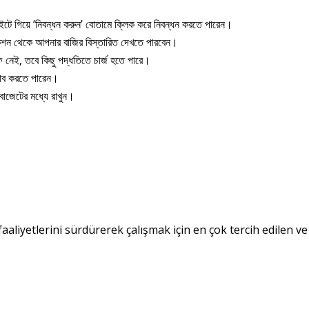
িয়ে ‘নিবন্ধন করুন’ বোতামে ক্লিক করে নিবন্ধন করতে পারেন।
শন থেকে আপনার বাজির বিস্তারিত দেখতে পারবেন।
ই, তবে কিছু পদ্ধতিতে চার্জ হতে পারে।
সাব করতে পারেন।
বাজেটের মধ্যে রাখুন।
aaliyetlerini sürdürerek çalışmak için en çok tercih edilen ve e