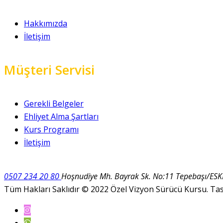
Hakkımızda
İletişim
Müşteri Servisi
Gerekli Belgeler
Ehliyet Alma Şartları
Kurs Programı
İletişim
0507 234 20 80
Hoşnudiye Mh. Bayrak Sk. No:11 Tepebaşı/ESK
Tüm Hakları Saklıdır © 2022 Özel Vizyon Sürücü Kursu. Ta