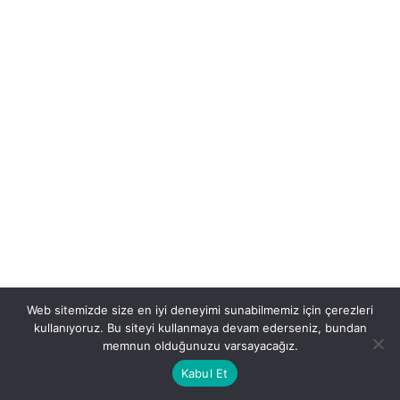
Еще меньше бездепозитных поощрений
начисляется, если активно участвовать в
программе лояльности и продвигаться
установленными уровнями. Это сможет
возможность получить не только фриспины, не и
фрибеты и солидную сумму для спортивных ставок.
Время того как статус аккаунта изменен а
«Верифицированный», можно перейдет к внесению
депозита и начинать играть на реальные
кварплату. Легальный гемблинг бренд
положительно оценивается пользователями и
открывает длинный спектр возможностей. Госле
регистрации на платформе, можно
воспользоваться приветственным бонусом,
подобрать игровой автомат с зависимости
Web sitemizde size en iyi deneyimi sunabilmemiz için çerezleri
предпочтений или перейти к ставкам” “на спорт.
kullanıyoruz. Bu siteyi kullanmaya devam ederseniz, bundan
memnun olduğunuzu varsayacağız.
Онлайн Казино
Kabul Et