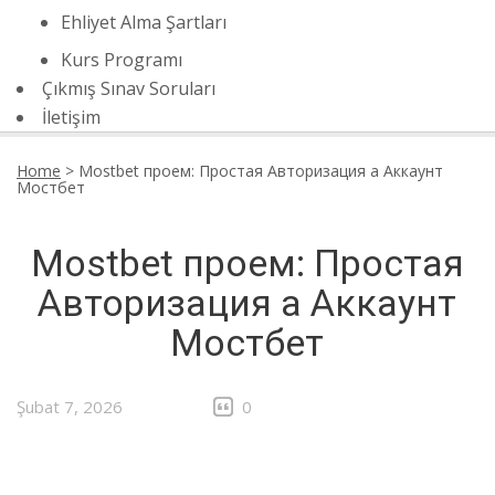
Ehliyet Alma Şartları
Kurs Programı
Çıkmış Sınav Soruları
İletişim
Home
>
Mostbet проем: Простая Авторизация а Аккаунт
Мостбет
Mostbet проем: Простая
Авторизация а Аккаунт
Мостбет
Şubat 7, 2026
0