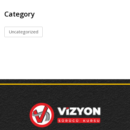
Category
Uncategorized