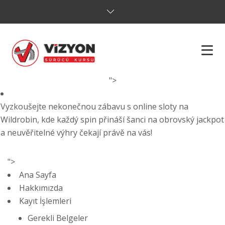
">
ONLAYN KAZINODA SLOT O'YINLARINI SINASH VA
Vyzkoušejte nekonečnou zábavu s online sloty na
ULKAN JEKPOTLARNI YUTISH IMKONIYATINI QO'LGA
Wildrobin
, kde každý spin přináší šanci na obrovský jackpot
KIRITING,
a neuvěřitelné výhry čekají právě na vás!
HTTPS://SCIENCERESEARCH.UZ/
">
SAHIFASIDA ENG SO'NGGI BONUSLAR VA TAVSIYALARNI
Ana Sayfa
O'RGA.
Hakkımızda
Kayıt İşlemleri
Gerekli Belgeler