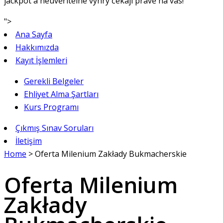
jackpot a neuvěřitelné výhry čekají právě na vás!
">
Ana Sayfa
Hakkımızda
Kayıt İşlemleri
Gerekli Belgeler
Ehliyet Alma Şartları
Kurs Programı
Çıkmış Sınav Soruları
İletişim
Home
>
Oferta Milenium Zakłady Bukmacherskie
Oferta Milenium
Zakłady