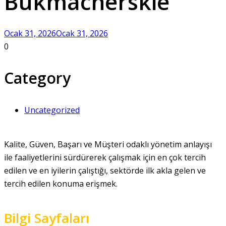
Bukmacherskie
Ocak 31, 2026
Ocak 31, 2026
0
Category
Uncategorized
Kalite, Güven, Başarı ve Müşteri odaklı yönetim anlayışı
ile faaliyetlerini sürdürerek çalışmak için en çok tercih
edilen ve en iyilerin çalıştığı, sektörde ilk akla gelen ve
tercih edilen konuma erişmek.
Bilgi Sayfaları