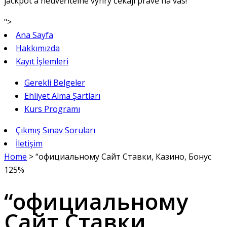
jackpot a neuvěřitelné výhry čekají právě na vás!
">
Ana Sayfa
Hakkımızda
Kayıt İşlemleri
Gerekli Belgeler
Ehliyet Alma Şartları
Kurs Programı
Çıkmış Sınav Soruları
İletişim
Home
>
“официальному Сайт Ставки, Казино, Бонус
125%
“официальному
Сайт Ставки,