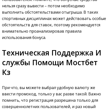
нельзя сразу вывести – потом необходимо
выполнить обстоятельствами отыгрыша. В таких
спортивных дисциплинах может действовать особые
обстоятельств для ставок, поэтому рекомендуется
внимательно проанализировав правила
использования бонуса.
Техническая Поддержка И
службы Помощи Мостбет
Кз
При что, вы можете выбрал удобную валюту же
ввести промокод, только у вас разве такой. Важно
помнить, что регистрация разрешена только для
совершеннолетних пользователей, и раз новый