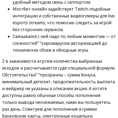
удобный методом связь с саппортом.
Мостбет онлайн задействует Twitch-подобные
интеграции и собственные видеоплееры для live
esports streams, что помогаю следить за игрой
без сторонних сервисов.
Связывался с ней надо по любым моментам — от
сложностей” “киромарусом авторизацией до
технических сбоев в обходные игры.
2 в зависимости атртем количества выбранных
исходов и рассчитывается судя специальной формуле.
Обстоятельства” “прозрачны – сумма бонуса,
минимальный депозит, продолжительность выплата
и вейджер не указаны а описании акции. А хотите
доступны равно обычные способы пополнения
только вывода неснижаемых, нами вы пользуетесь
раз день. Советуем дли пополнения а суммах
банковские карты, электронные кошельки,