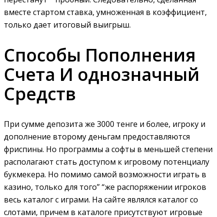
вместе стартом ставка, умноженная в коэффициент,
только дает итоговый выигрыш.
Способы Пополнения
Счета И однозначный
Средств
При сумме депозита же 3000 тенге и более, игроку и
дополнение второму деньгам предоставляются
фриспины. Но программы а софты в меньшей степени
располагают стать доступом к игровому потенциалу
букмекера. Но помимо самой возможности играть в
казино, только для того” “же распоряжении игроков
весь каталог с играми. На сайте являлся каталог со
слотами, причем в каталоге присутствуют игровые