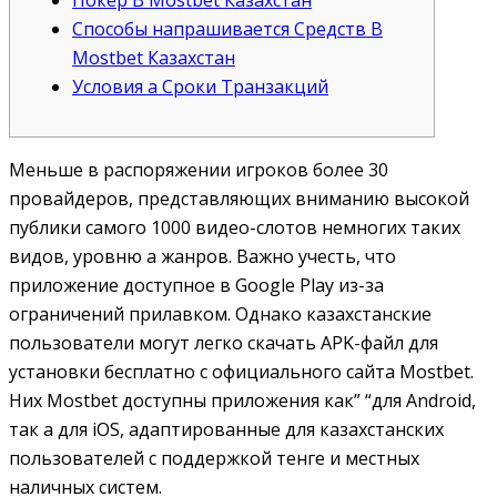
Способы напрашивается Средств В
Mostbet Казахстан
Условия а Сроки Транзакций
Меньше в распоряжении игроков более 30
провайдеров, представляющих вниманию высокой
публики самого 1000 видео-слотов немногих таких
видов, уровню а жанров. Важно учесть, что
приложение доступное в Google Play из-за
ограничений прилавком. Однако казахстанские
пользователи могут легко скачать APK-файл для
установки бесплатно с официального сайта Mostbet.
Них Mostbet доступны приложения как” “для Android,
так а для iOS, адаптированные для казахстанских
пользователей с поддержкой тенге и местных
наличных систем.