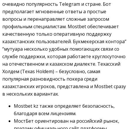
очевидно популярность Telegram и стране. Бот
предполагает мгновенные ответы а простые
вопросы и перенаправляет сложные запросом
профильным специалистам. Mostbet обеспечивает
качественную только оперативную поддержку
казахстанских пользователей. Букмекерская контора”
“мутуара несколько удобных помогающих связи со
службе поддержки, которая работаете круглосуточно
на отечественном и казахском диалекте. Техасский
Холдем (Texas Holdem) – безусловно, самая
популярная разновидность покера среди
казахстанских игроков, представлена и Mostbet сразу
в нескольких вариантах.
Mostbet kz также определяет безопасность,
благодаря всем лицензиям.
МостБет ориентирован на российский рынок,
поэтому официального сайт платформы