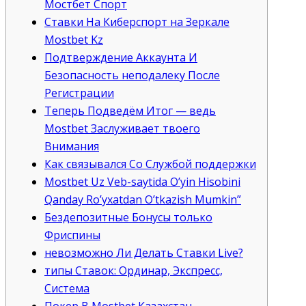
Мостбет Спорт
Ставки На Киберспорт на Зеркале
Mostbet Kz
Подтверждение Аккаунта И
Безопасность неподалеку После
Регистрации
Теперь Подведём Итог — ведь
Mostbet Заслуживает твоего
Внимания
Как связывался Со Службой поддержки
Mostbet Uz Veb-saytida O’yin Hisobini
Qanday Ro’yxatdan O’tkazish Mumkin”
Бездепозитные Бонусы только
Фриспины
невозможно Ли Делать Ставки Live?
типы Ставок: Ординар, Экспресс,
Система
Покер В Mostbet Казахстан