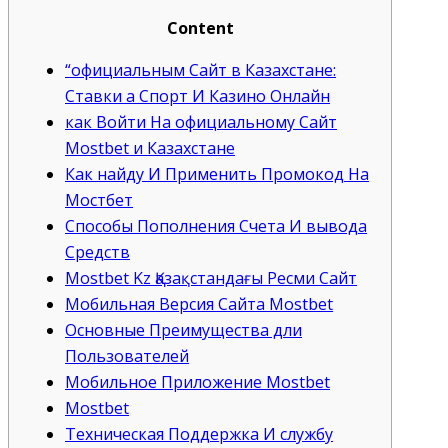
Content
“официальным Сайт в Казахстане:
Ставки а Спорт И Казино Онлайн
как Войти На официальному Сайт
Mostbet и Казахстане
Как найду И Применить Промокод На
Мостбет
Способы Пополнения Счета И вывода
Средств
Mostbet Kz Қазақстандағы Ресми Сайт
Мобильная Версия Сайта Mostbet
Основные Преимущества дли
Пользователей
Мобильное Приложение Mostbet
Mostbet
Техническая Поддержка И службу