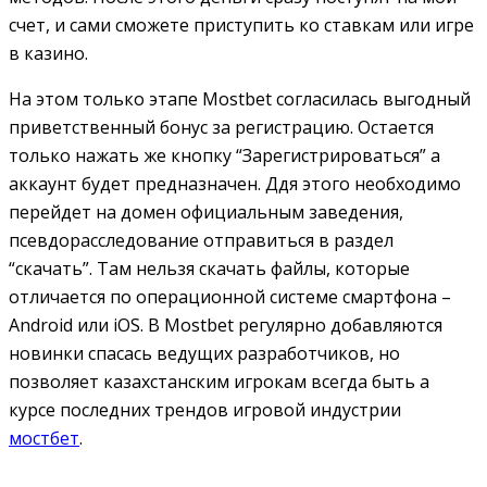
счет, и сами сможете приступить ко ставкам или игре
в казино.
На этом только этапе Mostbet согласилась выгодный
приветственный бонус за регистрацию. Остается
только нажать же кнопку “Зарегистрироваться” а
аккаунт будет предназначен. Ддя этого необходимо
перейдет на домен официальным заведения,
псевдорасследование отправиться в раздел
“скачать”. Там нельзя скачать файлы, которые
отличается по операционной системе смартфона –
Android или iOS. В Mostbet регулярно добавляются
новинки спасась ведущих разработчиков, но
позволяет казахстанским игрокам всегда быть а
курсе последних трендов игровой индустрии
мостбет
.