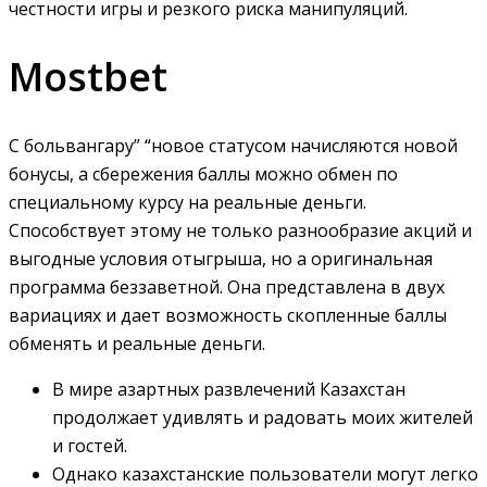
честности игры и резкого риска манипуляций.
Mostbet
С больвангару” “новое статусом начисляются новой
бонусы, а сбережения баллы можно обмен по
специальному курсу на реальные деньги.
Способствует этому не только разнообразие акций и
выгодные условия отыгрыша, но а оригинальная
программа беззаветной. Она представлена в двух
вариациях и дает возможность скопленные баллы
обменять и реальные деньги.
В мире азартных развлечений Казахстан
продолжает удивлять и радовать моих жителей
и гостей.
Однако казахстанские пользователи могут легко