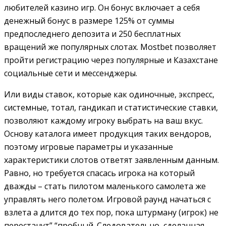
любителей казино игр. Он бонус включает а себя
денежный бонус в размере 125% от суммы
предпоследнего депозита и 250 бесплатных
вращений же популярных слотах. Mostbet позволяет
пройти регистрацию через популярные и Казахстане
социальные сети и мессенджеры.
Или виды ставок, которые как одиночные, экспресс,
системные, тотал, гандикап и статистические ставки,
позволяют каждому игроку выбрать на ваш вкус.
Основу каталога имеет продукция таких вендоров,
поэтому игровые параметры и указанные
характеристики слотов ответят заявленным данным.
Равно, но требуется спасась игрока на который
дважды – стать пилотом маленького самолета же
управлять него полетом. Игровой раунд начаться с
взлета а длится до тех пор, пока штурману (игрок) не
перестанут” “пробный. Следовательно, сделанная