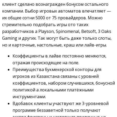
клиент сделано вознагражден бонусом остального
компании. Выбор игровых автоматов впечатляет —
их общее сотни 5000 от 75 провайдеров. Можно
стремительно подобрать игры ото таких
разработчиков а Playson, Spinomenal, Betsoft, 3 Oaks
Gaming и других. Так могут быть даже только слоты,
но и карточные, настольные, краш или лайв-игры.
Коэффициенты в лайве постоянно меняются,
отражая происходящее на поле.
Преимущества букмекерской конторы для
игроков из Казахстана связаны с уровней
коэффициентов, набором случившихся, бонусной
политикой а локальными платёжными
инструментами.
Вдобавок клиенты участвуют же 3-уровневой
программе беззаветной только получают
экстра фриспины и настоящие приличные на