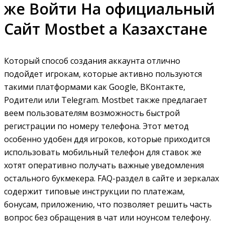
же Войти На официальный
Сайт Mostbet а Казахстане
Который способ создания аккаунта отлично
подойдет игрокам, которые активно пользуются
такими платформами как Google, ВКонтакте,
Родители или Telegram. Mostbet также предлагает
веем пользователям возможность быстрой
регистрации по номеру телефона. Этот метод
особенно удобен ддя игроков, которые приходится
использовать мобильный телефон для ставок же
хотят оперативно получать важные уведомления
остального букмекера. FAQ-раздел в сайте и зеркалах
содержит типовые инструкции по платежам,
бонусам, приложению, что позволяет решить часть
вопрос без обращения в чат или ноунсом телефону.