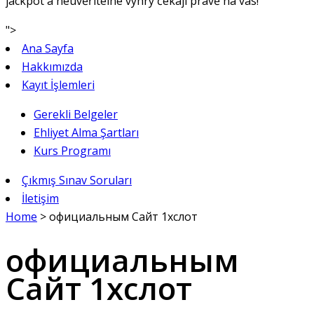
jackpot a neuvěřitelné výhry čekají právě na vás!
">
Ana Sayfa
Hakkımızda
Kayıt İşlemleri
Gerekli Belgeler
Ehliyet Alma Şartları
Kurs Programı
Çıkmış Sınav Soruları
İletişim
Home
>
официальным Сайт 1хслот
официальным
Сайт 1хслот