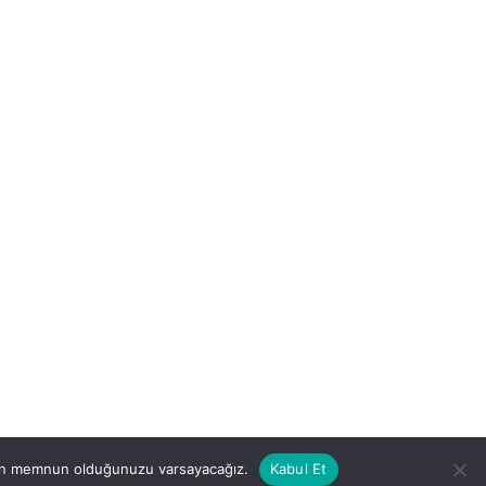
i
ı
0507 234 20 80
Hoşnudiye Mh. Bayrak Sk. No:11
Tepebaşı/ESKİŞEHİR
ndan memnun olduğunuzu varsayacağız.
Kabul Et