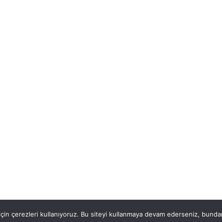
Bilgi Sayfaları
Müşteri Servis
Hakkımızda
Gerekli Belgeler
İletişim
Ehliyet Alma Şartlar
Kurs Programı
İletişim
su. Tasarım:
LogoMedya
için çerezleri kullanıyoruz. Bu siteyi kullanmaya devam ederseniz, bu