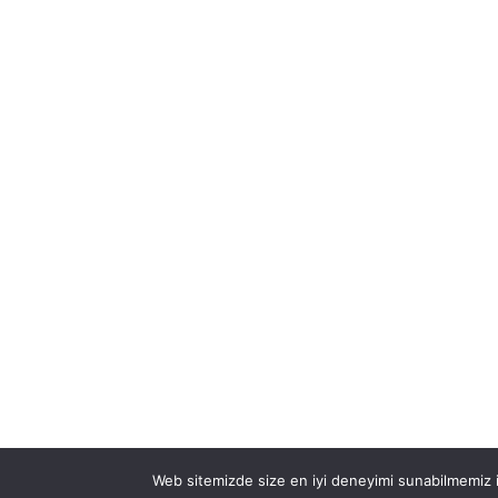
Kalite, Güven, Başarı ve Müşteri
odaklı yönetim anlayışı ile
faaliyetlerini sürdürerek çalışmak için
en çok tercih edilen ve en iyilerin
çalıştığı, sektörde ilk akla gelen ve
tercih edilen konuma erişmek.
Tüm Hakları Saklıdır © 2022 Özel Vizyon Sürücü Kur
Web sitemizde size en iyi deneyimi sunabilmemiz 