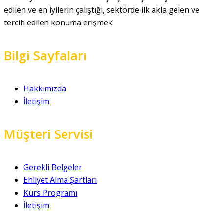
edilen ve en iyilerin çalıştığı, sektörde ilk akla gelen ve
tercih edilen konuma erişmek.
Bilgi Sayfaları
Hakkımızda
İletişim
Müşteri Servisi
Gerekli Belgeler
Ehliyet Alma Şartları
Kurs Programı
İletişim