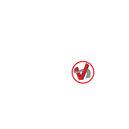
Для того чтобы понять, насколько выгодно
использовать Melbet, представляем таблицу
сравнения с другими известными букмекерами,
популярными в Кыргызстане:
Букмекерская
Интерфейс
Выбор
Локальные
Бонусы
Поддер
контора
приложения
спортивных
способы
для
на
событий
оплаты
пользователей
русском
Кыргыcтана
Melbet
Удобный,
Более
QIWI,
Регулярные
Да,
адаптированный
30
карты,
акции
круглосу
под
видов
местные
и
поддерж
Андроид
спорта
системы
приветственные
бонусы
1xBet
Функциональный,
Широкий
Ограничено
Бонусы,
Да
но
выбор,
но