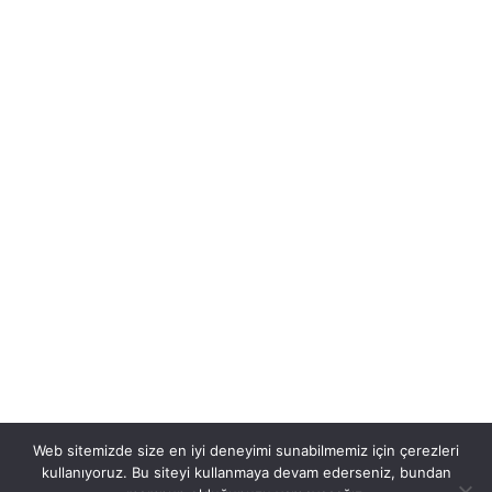
Gerekli Belgeler
Ehliyet Alma Şartları
Kurs Programı
İletişim
0507 234 20 80
Hoşnudiye Mh. Bayrak Sk. No:11
Tepebaşı/ESKİŞEHİR
Tüm Hakları Saklıdır © 2022 Özel Vizyon Sürücü Kursu.
Tasarım:
LogoMedya
Web sitemizde size en iyi deneyimi sunabilmemiz için çerezleri
kullanıyoruz. Bu siteyi kullanmaya devam ederseniz, bundan