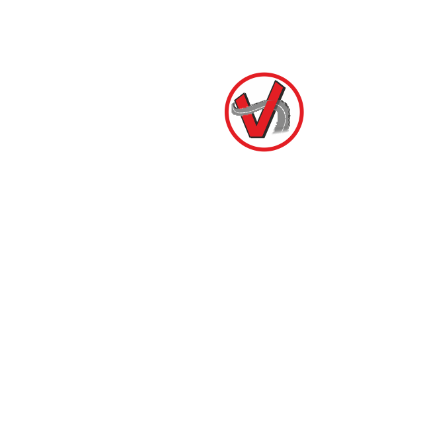
интерпретации пинап
стиля
В современном мире стиль пинап обрел новые
грани. Дизайнеры используют элементы этого
стиля в своих коллекциях, добавляя новые текстуры
и ткани. Модные показы все чаще включают в себя
одежду, вдохновленную пинап культурой, но с
современными акцентами и акциями
Пин Ап
казино вход
.
Также можно увидеть соединение стилей: пинап с
элементами гранжа или спортсменских тенденций.
Это создает уникальные и выразительные образы,
которые привлекают внимание и выделяют вас из
толпы.