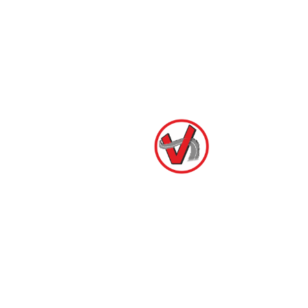
reagieren.
Bessere Quoten:
Oftmals zeitlich begrenzte
bessere Quoten im Live-Bereich.
Die Möglichkeit, während eines Spiels zu wetten,
eröffnet den Sportwettern neue Perspektiven und
Chancen auf Gewinne.
Bonusangebote und
Promotionen
Ein wichtiger Faktor für die Maximierung der
Wettgewinne sind attraktive Bonusangebote und
Promotionen, die von Wettanbietern ausgegeben
werden. Diese können in verschiedenen Formen
kommen:
sportwetten ohne oasis