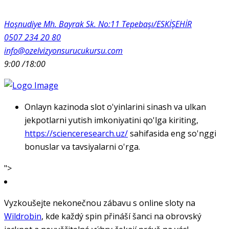
Hoşnudiye Mh. Bayrak Sk. No:11 Tepebaşı/ESKİŞEHİR
0507 234 20 80
info@ozelvizyonsurucukursu.com
9:00 /18:00
Onlayn kazinoda slot o'yinlarini sinash va ulkan
jekpotlarni yutish imkoniyatini qo'lga kiriting,
https://scienceresearch.uz/
sahifasida eng so'nggi
bonuslar va tavsiyalarni o'rga.
">
Vyzkoušejte nekonečnou zábavu s online sloty na
Wildrobin
, kde každý spin přináší šanci na obrovský