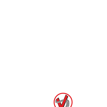
 Sperrdatei 2025
r Ohne Oasis Spo
ar Sperrdatei 2