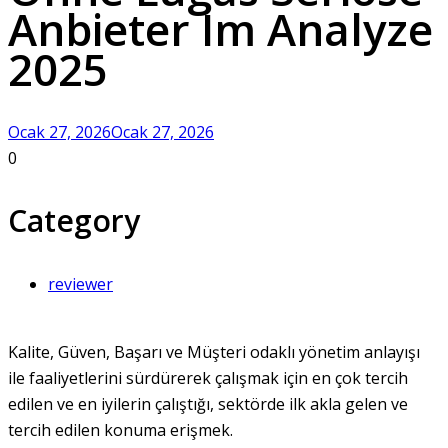
Anbieter Im Analyze
2025
Ocak 27, 2026
Ocak 27, 2026
0
Category
reviewer
Kalite, Güven, Başarı ve Müşteri odaklı yönetim anlayışı
ile faaliyetlerini sürdürerek çalışmak için en çok tercih
edilen ve en iyilerin çalıştığı, sektörde ilk akla gelen ve
tercih edilen konuma erişmek.