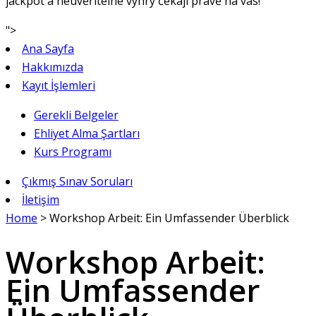
jackpot a neuvěřitelné výhry čekají právě na vás!
">
Ana Sayfa
Hakkımızda
Kayıt İşlemleri
Gerekli Belgeler
Ehliyet Alma Şartları
Kurs Programı
Çıkmış Sınav Soruları
İletişim
Home
>
Workshop Arbeit: Ein Umfassender Überblick
Workshop Arbeit:
Ein Umfassender