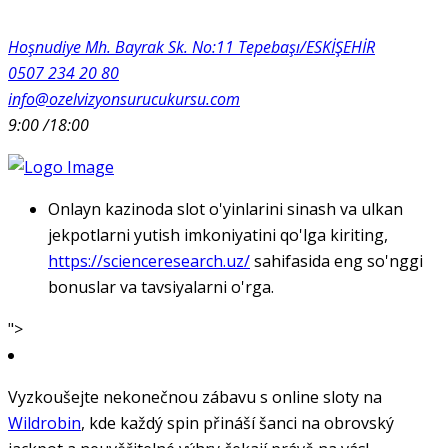
Hoşnudiye Mh. Bayrak Sk. No:11 Tepebaşı/ESKİŞEHİR
0507 234 20 80
info@ozelvizyonsurucukursu.com
9:00 /18:00
Onlayn kazinoda slot o'yinlarini sinash va ulkan
jekpotlarni yutish imkoniyatini qo'lga kiriting,
https://scienceresearch.uz/
sahifasida eng so'nggi
bonuslar va tavsiyalarni o'rga.
">
Vyzkoušejte nekonečnou zábavu s online sloty na
Wildrobin
, kde každý spin přináší šanci na obrovský